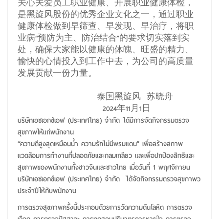
关心关爱员工职业健康、开展职业健康体检，
是黑旋风股份的优秀企业文化之一，通过职业
健康体检做到早筛查、早发现、早治疗，将职
业病“预防为主、防治结合”的要求切实落到实
处，确保大家能以健康的体魄、旺盛的精力、
愉快的心情投入到工作中去，为公司的高质量
发展贡献一份力量。
泰国黑旋风 苏晓舟
2024年11月1日
บริษัทเอชเอกซ์เอฟ (ประเทศไทย) จำกัด ได้มีการจัดกิจกรรมตรวจ
สุขภาพให้แก่พนักงาน
“ความดีสูงสุดเหมือนน้ำ ความรักไม่มีพรมแดน” เพื่อสร้างสภาพ
แวดล้อมการทำงานที่ปลอดภัยและกลมเกลียว และเพื่อปกป้องสิทธิและ
สุขภาพของพนักงานทั้งชาวจีนและชาวไทย เมื่อวันที่ 1 พฤศจิกายน
บริษัทเอชเอกซ์เอฟ (ประเทศไทย) จำกัด ได้จัดกิจกรรมตรวจสุขภาพว
ประจำปีให้กับพนักงาน
การตรวจสุขภาพครั้งนี้ประกอบด้วยการวัดความดันโลหิต การตรวจ